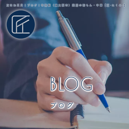
次はお正月｜ブログ｜布施駅（東大阪市）周辺の粉もん・中華【匠-たくみ-】
BLOG
ブログ