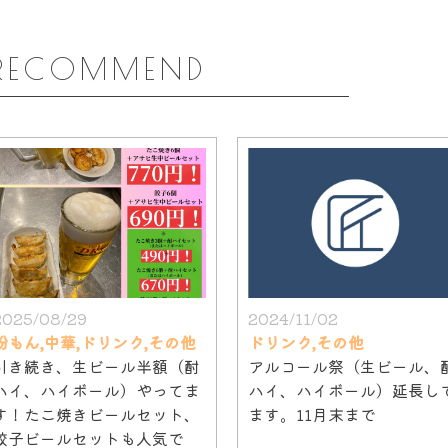
RECOMMEND
2025/08/29
2024/11/02
粉もん,中華,ドリンク,その他
ドリンク,その他
引き続き、生ビール半額（酎
アルコール祭（生ビール、
ハイ、ハイボール）やってま
ハイ、ハイボール）延長し
す！たこ焼きビールセット、
ます。11月末まで
餃子ビールセットも人気で